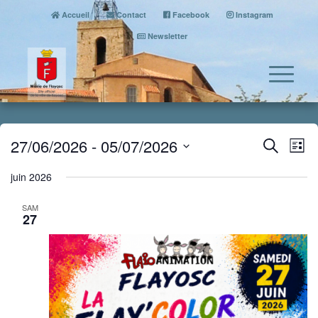
Accueil
Contact
Facebook
Instagram
Newsletter
Event
Eve
27/06/2026
 - 
05/07/2026
Search
List
Vi
Searc
Select
Nav
juin 2026
date.
and
Views
SAM
27
Naviga