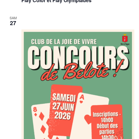
Flay Color et Flay Olympiades
SAM
27