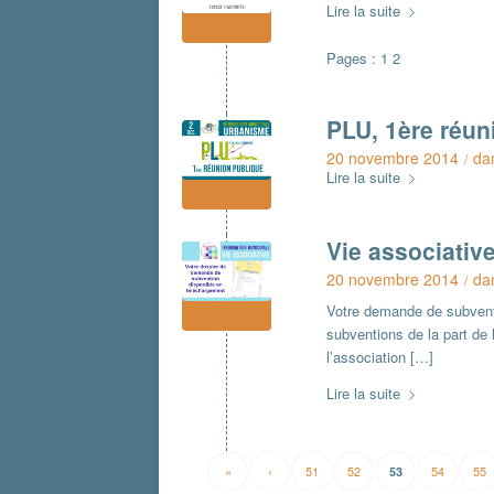
Lire la suite
Pages :
1
2
PLU, 1ère réun
20 novembre 2014
da
/
Lire la suite
Vie associativ
20 novembre 2014
da
/
Votre demande de subventi
subventions de la part de 
l’association […]
Lire la suite
«
‹
51
52
54
55
53