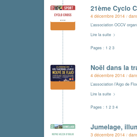
21ème Cyclo Cr
4 décembre 2014
dan
/
L’association OCCV organ
Lire la suite
Pages :
1
2
3
Noël dans la t
4 décembre 2014
dan
/
L’association l’Aigo de Fl
Lire la suite
Pages :
1
2
3
4
Jumelage, illu
3 décembre 2014
dan
/