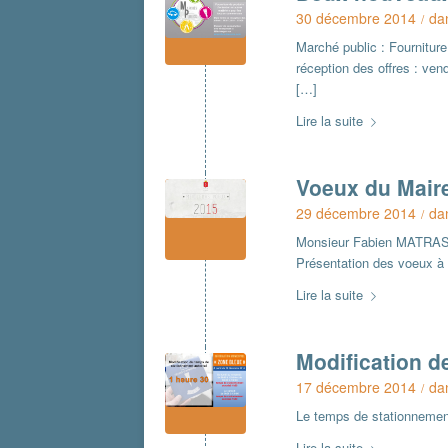
30 décembre 2014
da
/
Marché public : Fourniture
réception des offres : ve
[…]
Lire la suite
Voeux du Mair
29 décembre 2014
da
/
Monsieur Fabien MATRAS, 
Présentation des voeux à l
Lire la suite
Modification d
17 décembre 2014
da
/
Le temps de stationnemen
Lire la suite