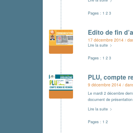
Pages :
1
2
3
Edito de fin d
17 décembre 2014
da
/
Lire la suite
Pages :
1
2
3
PLU, compte r
9 décembre 2014
dan
/
Le mardi 2 décembre dernie
document de présentation 
Lire la suite
Pages :
1
2