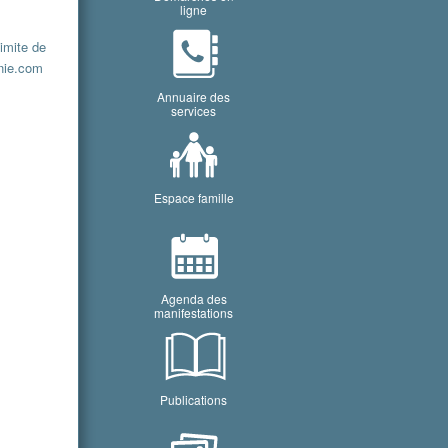
ligne
imite de
enie.com
Annuaire des
services
Espace famille
Agenda des
manifestations
Publications