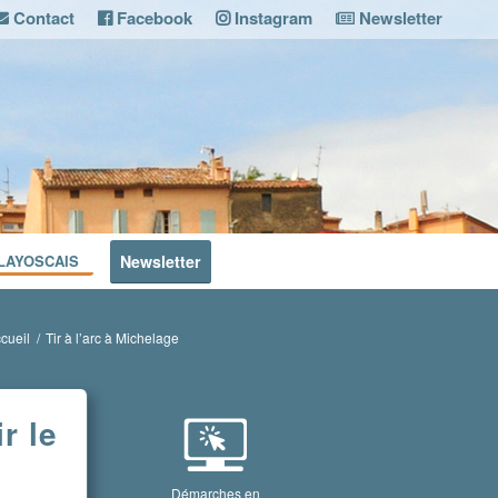
Contact
Facebook
Instagram
Newsletter
LAYOSCAIS
Newsletter
cueil
/
Tir à l’arc à Michelage
r le
Démarches en