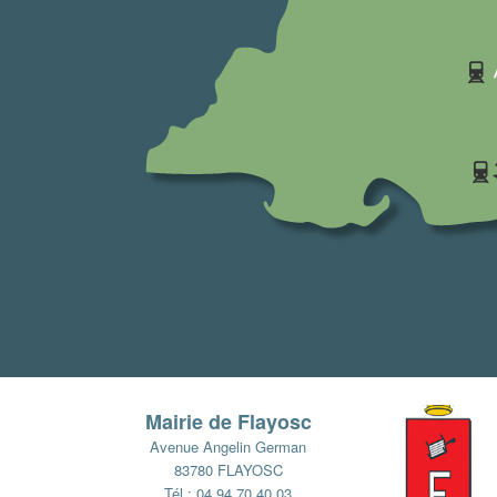
Mairie de Flayosc
Avenue Angelin German
83780 FLAYOSC
Tél : 04 94 70 40 03