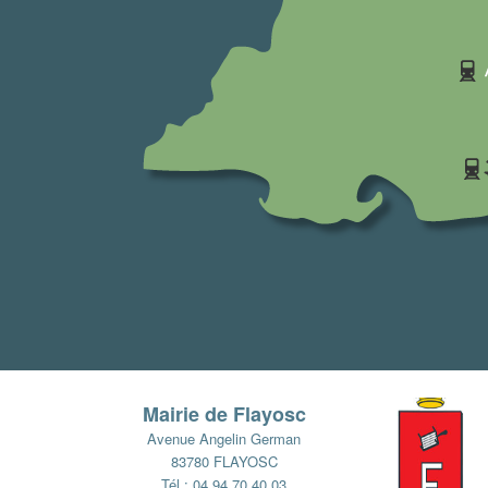
Mairie de Flayosc
Avenue Angelin German
83780 FLAYOSC
Tél : 04 94 70 40 03