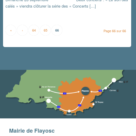
calés » viendra clôturer la série des « Concerts […]
«
‹
64
65
66
Page 66 sur 66
Mairie de Flayosc