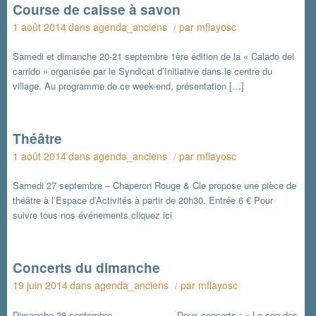
Course de caisse à savon
1 août 2014
dans
agenda_anciens
par
mflayosc
/
Samedi et dimanche 20-21 septembre 1ère édition de la « Calado dei
carrido » organisée par le Syndicat d’Initiative dans le centre du
village. Au programme de ce week-end, présentation […]
Théâtre
1 août 2014
dans
agenda_anciens
par
mflayosc
/
Samedi 27 septembre – Chaperon Rouge & Cie propose une pièce de
théâtre à l’Espace d’Activités à partir de 20h30. Entrée 6 € Pour
suivre tous nos événements cliquez ici
Concerts du dimanche
19 juin 2014
dans
agenda_anciens
par
mflayosc
/
Dimanche 28 septembre Deux concerts : « Le son des