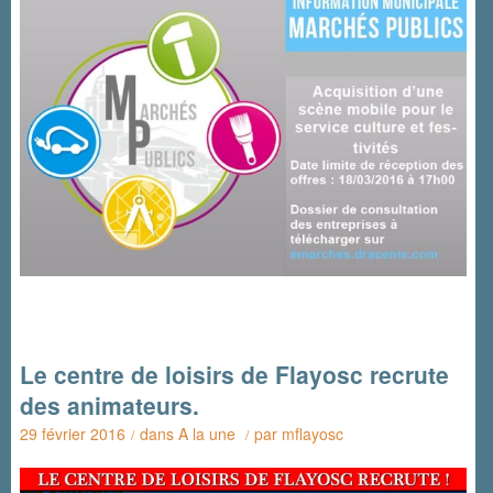
Le centre de loisirs de Flayosc recrute
des animateurs.
29 février 2016
dans
A la une
par
mflayosc
/
/