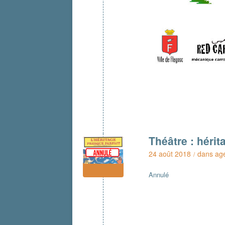
Théâtre : hérit
24 août 2018
dans
ag
/
Annulé