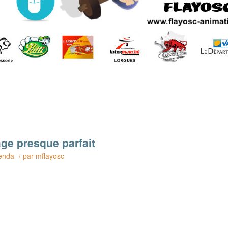
age presque parfait
enda
par
mflayosc
/