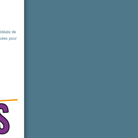
idéale de
osées pour