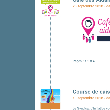
26 septembre 2018
d
/
Pages :
1
2
3
4
Course de cai
10 septembre 2018
d
/
Le Syndicat d’Initiative 