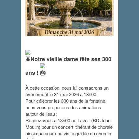
Notre vieille dame fête ses 300
300 ans de la
ans !
fontaine de
Flayosc
À cette occasion, nous lui consacrons un
événement le 31 mai 2026 à 18h00.
mai 31 - 18 h 00 min
-
20 h 00 min
Pour célébrer les 300 ans de la fontaine,
nous vous proposons des animations
autour de l’eau :
Rendez-vous à 18h00 au Lavoir (BD Jean
Moulin) pour un concert itinérant de chorale
ainsi que pour une visite guidée du chemin