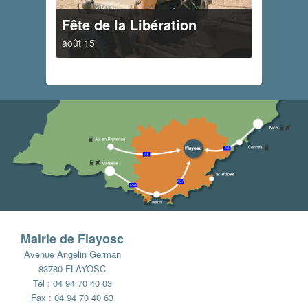
Fête de la Libération
août 15
Mairie de Flayosc
Avenue Angelin German
83780 FLAYOSC
Tél : 04 94 70 40 03
Fax : 04 94 70 40 63