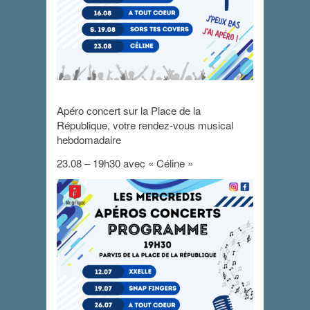
Apéro concert sur la Place de la
République, votre rendez-vous musical
Apéro Concert
hebdomadaire
23 août 2023 - 19 h 30 min
-
21 h 00 min
23.08 – 19h30 avec « Céline »