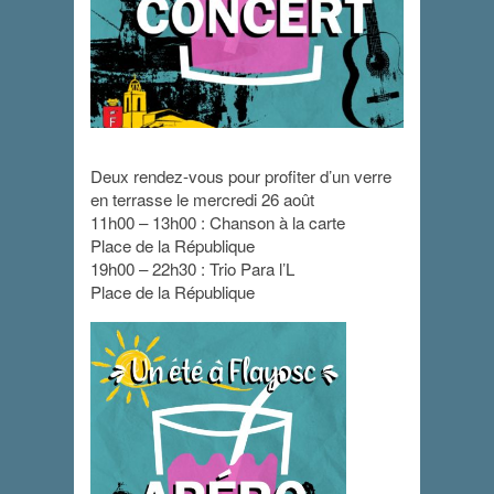
Apéro Concert
Deux rendez-vous pour profiter d’un verre
en terrasse le mercredi 26 août
26 août 2020 - 11 h 00 min
-
22 h 30 min
11h00 – 13h00 : Chanson à la carte
Place de la République
19h00 – 22h30 : Trio Para l’L
Place de la République