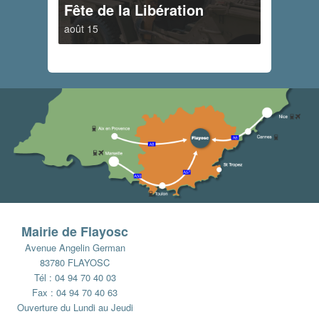
Fête de la Libération
août 15
Mairie de Flayosc
Avenue Angelin German
83780 FLAYOSC
Tél : 04 94 70 40 03
Fax : 04 94 70 40 63
Ouverture du Lundi au Jeudi