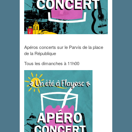
Apéros concerts
Apéros concerts sur le Parvis de la place
de la République
10 juillet 2022 - 11 h 00 min
-
13 h 00 min
Tous les dimanches à 11h00