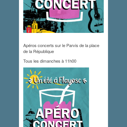
Apéros concerts
Apéros concerts sur le Parvis de la place
de la République
17 juillet 2022 - 11 h 00 min
-
13 h 00 min
Tous les dimanches à 11h00