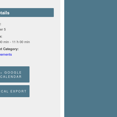
tails
:
ier 5
e:
30 min - 11 h 00 min
t Category:
nements
+ GOOGLE
CALENDAR
 ICAL EXPORT