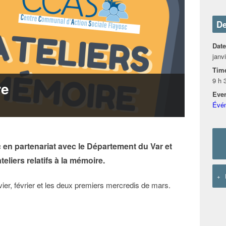
De
Date
janv
Tim
9 h 
re
Even
Évé
 en partenariat avec le Département du Var et
eliers relatifs à la mémoire.
+
ier, février et les deux premiers mercredis de mars.