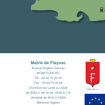
Mairie de Flayosc
Avenue Angelin German
83780 FLAYOSC
Tél : 04 94 70 40 03
Fax : 04 94 70 40 63
Ouverture du Lundi au Jeudi
de 8h30 à 12h et de 13h30 à 17h
Vendredi de 8h30 à 15h00
Mentions légales