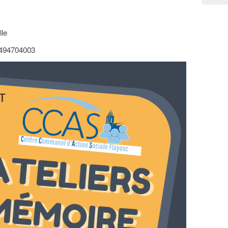
lle
 0494704003