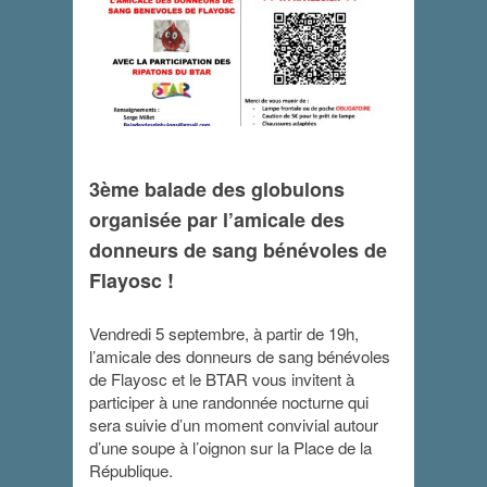
3ème balade des globulons
Balade de
organisée par l’amicale des
globulons 2025
donneurs de sang bénévoles de
Flayosc !
5 septembre 2025 - 19 h 00 min
-
22 h 00
min
Vendredi 5 septembre, à partir de 19h,
l’amicale des donneurs de sang bénévoles
de Flayosc et le BTAR vous invitent à
participer à une randonnée nocturne qui
sera suivie d’un moment convivial autour
d’une soupe à l’oignon sur la Place de la
République.