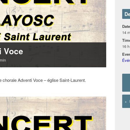
De
Date
14 m
Tim
16 h
i Voce
Even
 min
Évé
chorale Adventi Voce – église Saint-Laurent.
+