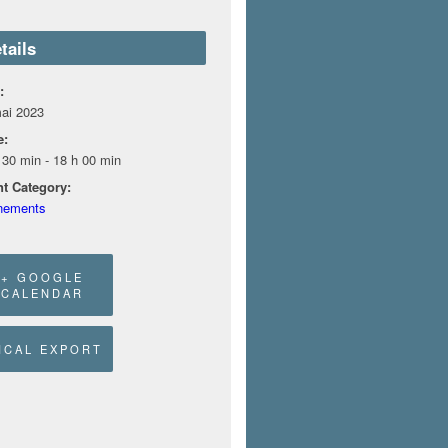
tails
:
ai 2023
e:
 30 min - 18 h 00 min
t Category:
nements
+ GOOGLE
CALENDAR
 ICAL EXPORT