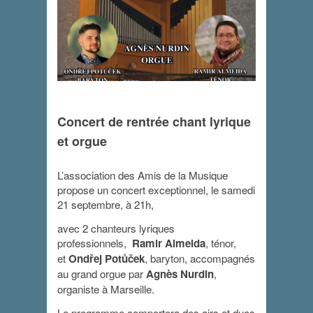
Concert de rentrée chant lyrique
Concert de
et orgue
rentrée chant
L’association des Amis de la Musique
lyrique et orgue
propose un concert exceptionnel, le samedi
21 septembre, à 21h,
21 septembre 2024 - 21 h 00 min
-
22 h
30 min
avec 2 chanteurs lyriques
professionnels,
Ramir Almeida
, ténor,
et
Ondřej Potůček
, baryton, accompagnés
au grand orgue par
Agnès Nurdin
,
organiste à Marseille.
Le programme comportera des airs et duos