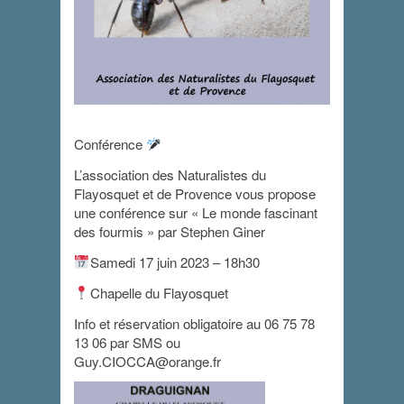
Conférence
Conférence Le
L’association des Naturalistes du
Flayosquet et de Provence vous propose
monde fascinant
une conférence sur « Le monde fascinant
des fourmis
des fourmis » par Stephen Giner
Samedi 17 juin 2023 – 18h30
17 juin 2023 - 18 h 30 min
-
19 h 30 min
Chapelle du Flayosquet
Info et réservation obligatoire au 06 75 78
13 06 par SMS ou
Guy.CIOCCA@orange.fr