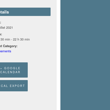
tails
:
illet 2021
e:
 30 min - 22 h 30 min
t Category:
nements
+ GOOGLE
CALENDAR
 ICAL EXPORT