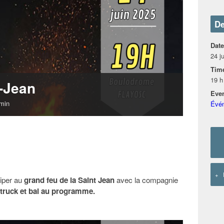
De
Date
24 j
Tim
19 h
t-Jean
Even
 min
Évé
+
ciper au
grand feu de la Saint Jean
avec la compagnie
 truck et bal au programme.