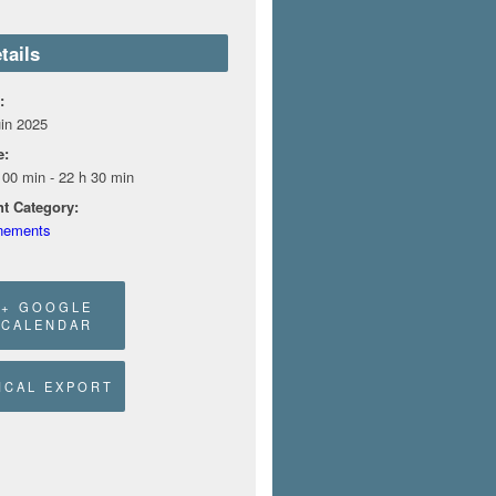
tails
:
uin 2025
e:
 00 min - 22 h 30 min
t Category:
nements
+ GOOGLE
CALENDAR
 ICAL EXPORT