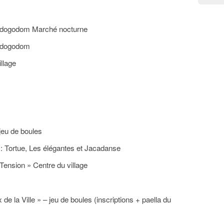
odogodom Marché nocturne
odogodom
llage
jeu de boules
: Tortue, Les élégantes et Jacadanse
Tension » Centre du village
e la Ville » – jeu de boules (inscriptions + paella du