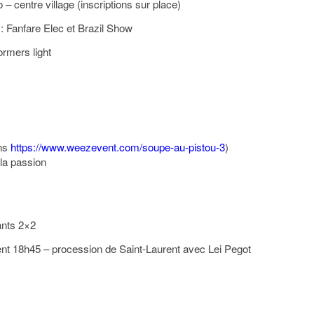
– centre village (inscriptions sur place)
: Fanfare Elec et Brazil Show
rmers light
ons
https://www.weezevent.com/soupe-au-pistou-3
)
la passion
ants 2×2
nt 18h45 – procession de Saint-Laurent avec Lei Pegot