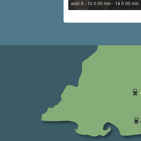
août 9 - 12 h 00 min
-
14 h 00 min