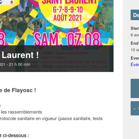
De
Star
6 ao
End
10 a
 Laurent !
Even
021 - 21 h 00 min
Évé
le de Flayosc !
e
+
t les rassemblements
otocole sanitaire en vigueur (passe sanitaire, tests
 ci-dessous :