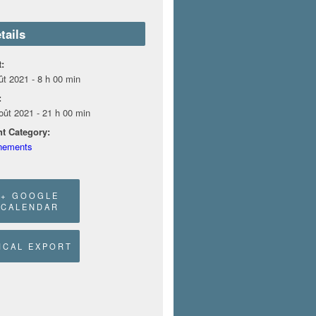
tails
t:
ût 2021 - 8 h 00 min
:
oût 2021 - 21 h 00 min
t Category:
nements
+ GOOGLE
CALENDAR
 ICAL EXPORT