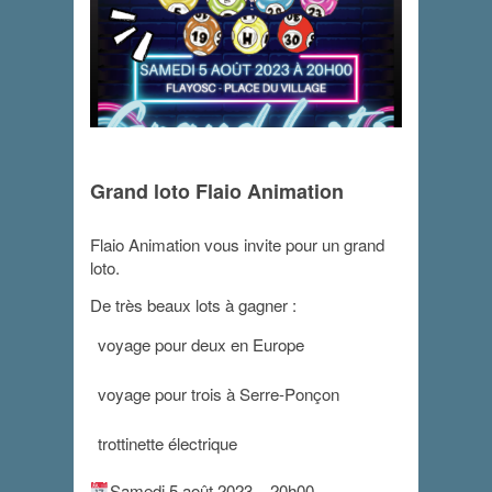
Grand loto Flaio Animation
Grand loto
Flaio Animation vous invite pour un grand
5 août 2023 - 20 h 00 min
loto.
De très beaux lots à gagner :
voyage pour deux en Europe
voyage pour trois à Serre-Ponçon
trottinette électrique
Samedi 5 août 2023 – 20h00