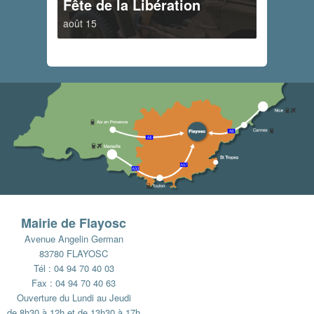
Fête de la Libération
août 15
Mairie de Flayosc
Avenue Angelin German
83780 FLAYOSC
Tél : 04 94 70 40 03
Fax : 04 94 70 40 63
Ouverture du Lundi au Jeudi
de 8h30 à 12h et de 13h30 à 17h