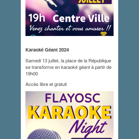
Karaoké Géant 2024
Karaoké géant
Samedi 13 juillet, la place de la République
se transforme en karaoké géant à partir de
13 juillet 2024 - 19 h 00 min
-
23 h 00 min
19h00
Accès libre et gratuit