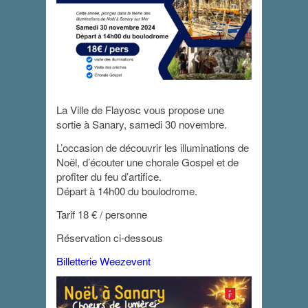
La Ville de Flayosc vous propose une
sortie à Sanary, samedi 30 novembre.
Sortie à Sanary,
L’occasion de découvrir les illuminations de
chœurs de
Noël, d’écouter une chorale Gospel et de
lumières
profiter du feu d’artifice.
Départ à 14h00 du boulodrome.
30 novembre 2024 - 14 h 00 min
-
23 h 30
Tarif 18 € / personne
min
Réservation ci-dessous
Billetterie Weezevent