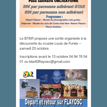
Le BTAR propose une sortie organisée à la
découverte du musée Louis de Funès –
Sortie Louis de
samedi 23 octobre.
Funès
Inscriptions avant le 13 octobre 04 94 76 54
01 ou btar83flayosc@gmail.com
23 octobre 2021