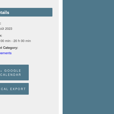
tails
:
oût 2023
e:
 00 min - 20 h 00 min
t Category:
nements
+ GOOGLE
CALENDAR
 ICAL EXPORT