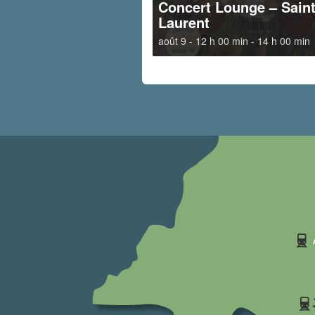
Concert Lounge – Sain
Laurent
août 9 - 12 h 00 min
-
14 h 00 min