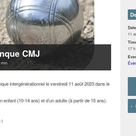
De
Date
11 a
Tim
17 h
anque CMJ
Even
 min
Évé
que intergénérationnel le vendredi 11 août 2023 dans le
enfant (10-14 ans) et d’un adulte (à partir de 15 ans).
+
 !