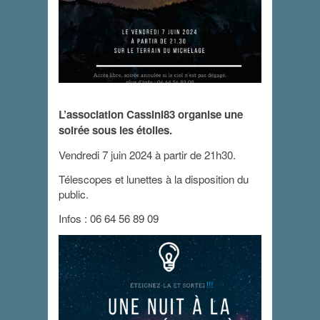
L’association Cassini83 organise une
soirée sous les étoiles.
Une nuit à la belle
Vendredi 7 juin 2024 à partir de 21h30.
étoile
Télescopes et lunettes à la disposition du
7 juin 2024 - 21 h 30 min
-
22 h 30 min
public.
Infos : 06 64 56 89 09