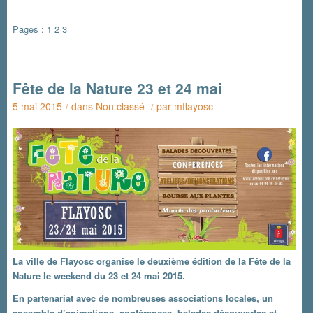
Pages :
1
2
3
Fête de la Nature 23 et 24 mai
5 mai 2015
dans
Non classé
par
mflayosc
/
/
La ville de Flayosc organise le deuxième édition de la Fête de la
Nature le weekend du 23 et 24 mai 2015.
En partenariat avec de nombreuses associations locales, un
ensemble d’animations, conférences, balades découvertes et