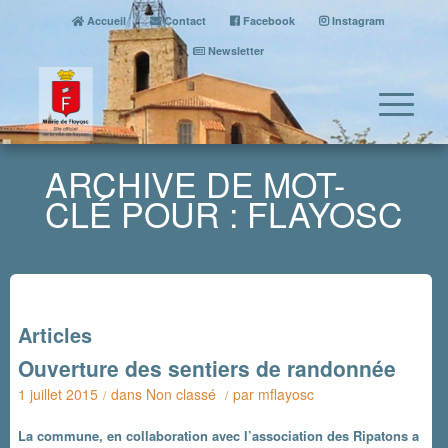
Accueil
Contact
Facebook
Instagram
Newsletter
ARCHIVE DE MOT-
CLÉ POUR : FLAYOSC
Articles
Ouverture des sentiers de randonnée
1 juillet 2015
dans
Non classé
par
mflayosc
/
/
La commune, en collaboration avec l’association des Ripatons a