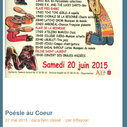
Poésie au Coeur
27 mai 2015
dans
Non classé
par
mflayosc
/
/