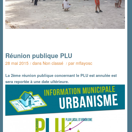
Réunion publique PLU
28 mai 2015
dans
Non classé
par
mflayosc
/
/
La 2ème réunion publique concernant le PLU est annulée est
sera reportée à une date ultérieure.