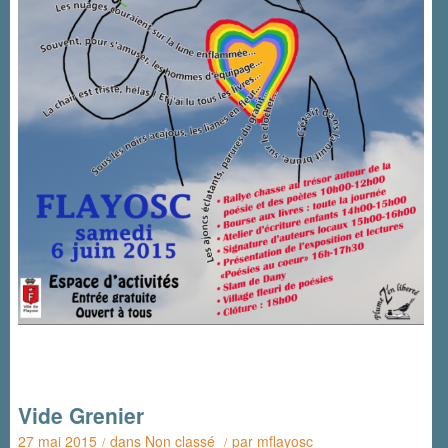
Vide Grenier
27 mai 2015
dans
Non classé
par
mflayosc
/
/