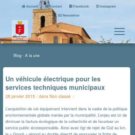
Accueil
Contact
Facebook
Instagram
Newsletter
Blog - A la une
Un véhicule électrique pour les
services techniques municipaux
28 janvier 2015
dans
Non classé
/
/
L’acquisition de cet équipement intervient dans le cadre de la politique
environnementale globale menée par la municipalité. L’enjeu est ici de
diminuer la facture écologique de la collectivité et de favoriser un
service public écoresponsable. Ainsi avec 0gr de rejet de Co2 au km,
le « Goupil » répond au double objectif de renouveler la flotte de