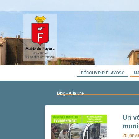
DÉCOUVRIR FLAYOSC
MA
Blog - A la une
Un vé
muni
28 janvi