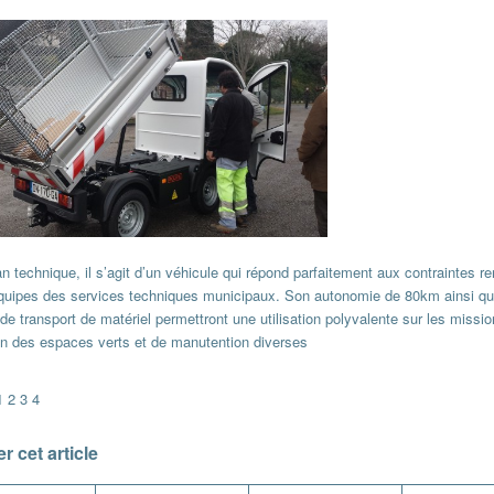
an technique, il s’agit d’un véhicule qui répond parfaitement aux contraintes r
équipes des services techniques municipaux. Son autonomie de 80km ainsi q
de transport de matériel permettront une utilisation polyvalente sur les missi
ien des espaces verts et de manutention diverses
1
2
3
4
r cet article