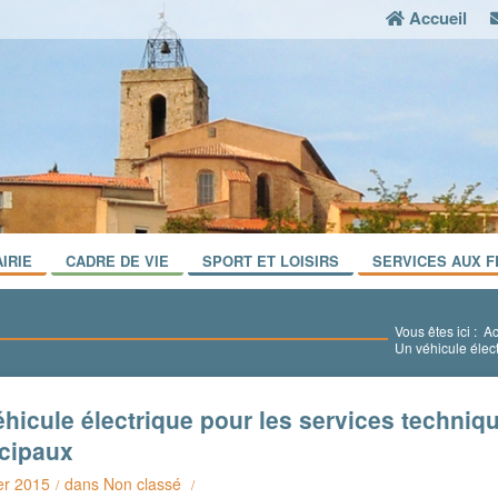
Accueil
IRIE
CADRE DE VIE
SPORT ET LOISIRS
SERVICES AUX F
Vous êtes ici :
Ac
Un véhicule élec
hicule électrique pour les services techniq
cipaux
er 2015
dans
Non classé
/
/