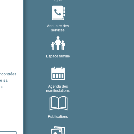
Annuaire des
services
Espace famille
encontrées
ue sa
ons
Agenda des
manifestations
Publications