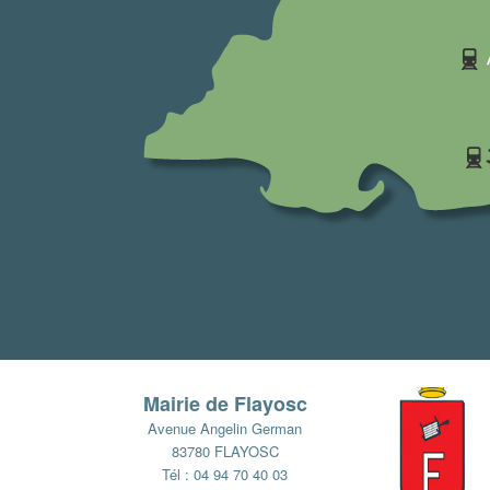
Mairie de Flayosc
Avenue Angelin German
83780 FLAYOSC
Tél : 04 94 70 40 03