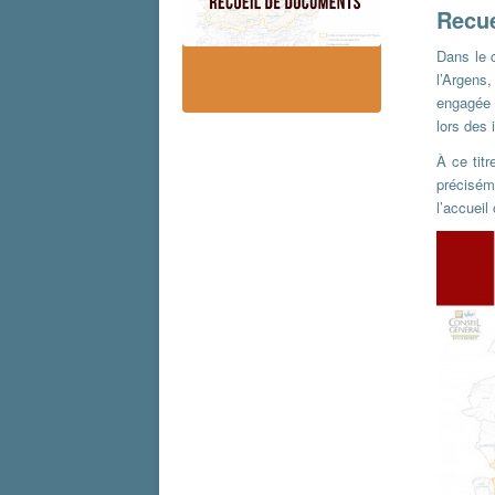
Recu
Dans le 
l’Argens,
engagée 
lors des
À ce tit
précisém
l’accuei