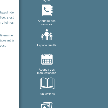
 bassin de
isé, s’est
Annuaire des
 atteintes
services
déterminer
déposant à
Espace famille
ayosc.
Agenda des
manifestations
Publications