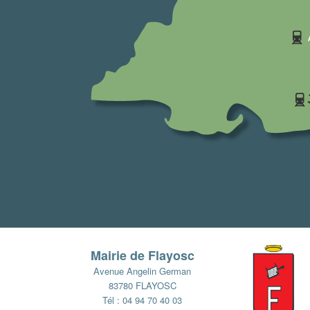
Mairie de Flayosc
Avenue Angelin German
83780 FLAYOSC
Tél : 04 94 70 40 03