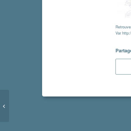
Retrouve
Var
http:
Partage
Concert de la Saint
Patrick