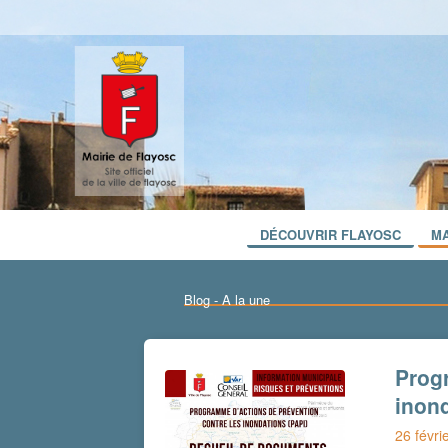
DÉCOUVRIR FLAYOSC
MA
Blog - A la une
Prog
inond
26 févri