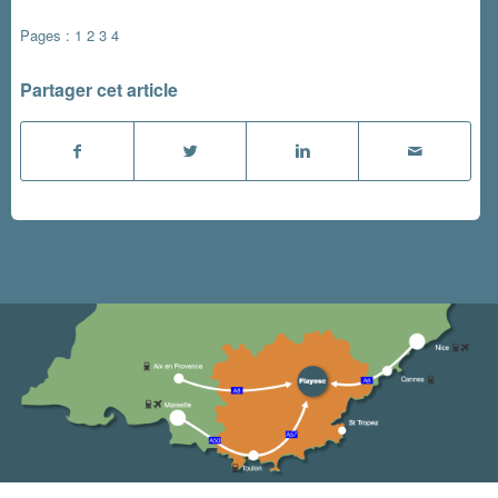
Pages :
1
2
3
4
Partager cet article