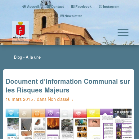
Accueil
Contact
Facebook
Instagram
Newsletter
Blog - A la une
Document d’Information Communal sur
les Risques Majeurs
16 mars 2015
dans
Non classé
/
/