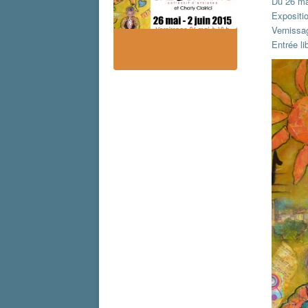
Du 26 ma
Expositi
Vernissag
Entrée l