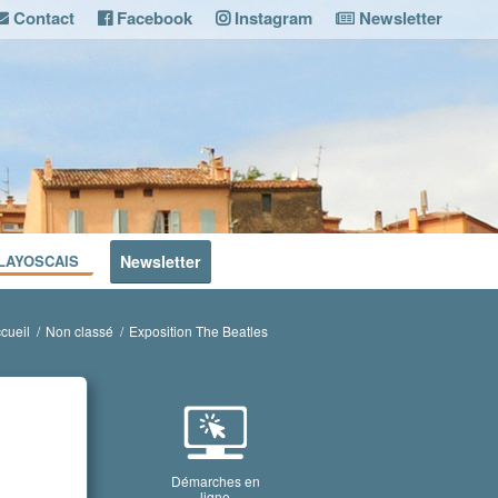
Contact
Facebook
Instagram
Newsletter
LAYOSCAIS
Newsletter
cueil
/
Non classé
/
Exposition The Beatles
Démarches en
ligne