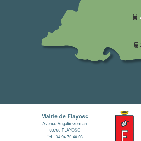
Mairie de Flayosc
Avenue Angelin German
83780 FLAYOSC
Tél : 04 94 70 40 03