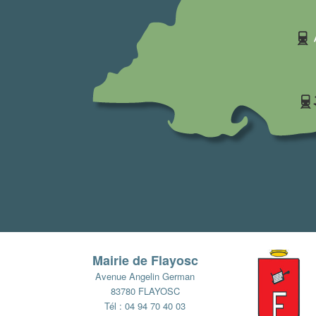
Mairie de Flayosc
Avenue Angelin German
83780 FLAYOSC
Tél : 04 94 70 40 03