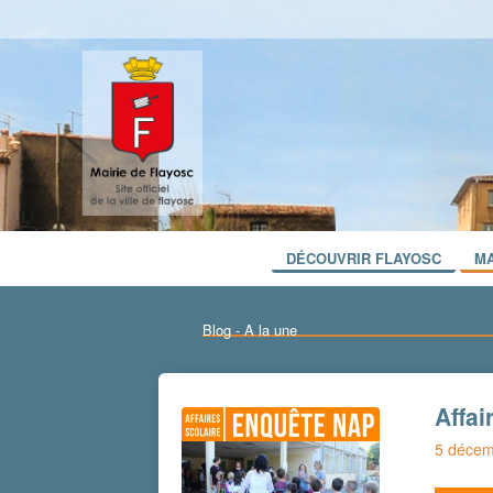
DÉCOUVRIR FLAYOSC
MA
Blog - A la une
Affai
5 décem