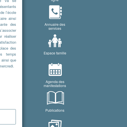
re va se
ésentants
de l’école
aire ainsi
nante des
Annuaire des
services
s’associer
r réaliser
isfaction
place des
Espace famille
es temps
r ainsi que
 mercredi.
Agenda des
manifestations
Publications