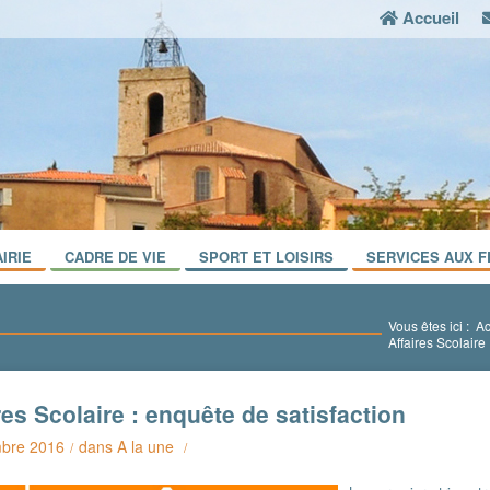
Accueil
IRIE
CADRE DE VIE
SPORT ET LOISIRS
SERVICES AUX F
Vous êtes ici :
Ac
Affaires Scolaire
res Scolaire : enquête de satisfaction
bre 2016
dans
A la une
/
/