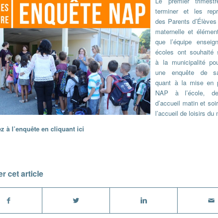
Le premier trimest
terminer et les repr
des Parents d’Élèves 
maternelle et élément
que l’équipe enseig
écoles ont souhaité 
à la municipalité pou
une enquête de sat
quant à la mise en 
NAP à l’école, d
d’accueil matin et soi
l’accueil de loisirs du
z à l’enquête en
cliquant ici
r cet article