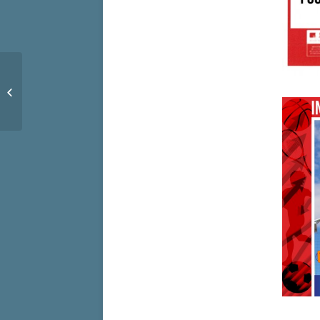
MAPA Renforcement du
réseau d’eau potable
Route de Sauveclare