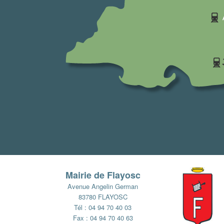
Mairie de Flayosc
Avenue Angelin German
83780 FLAYOSC
Tél : 04 94 70 40 03
Fax : 04 94 70 40 63