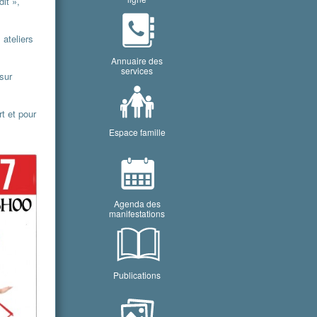
it »,
 ateliers
Annuaire des
services
 sur
t et pour
Espace famille
Agenda des
manifestations
Publications