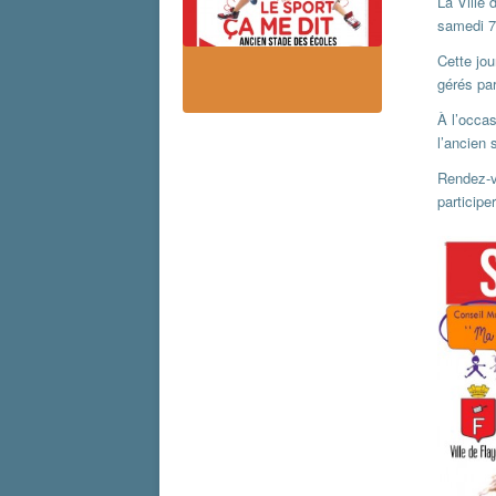
La Ville 
samedi 7
Cette jou
gérés pa
À l’occas
l’ancien 
Rendez-v
participe