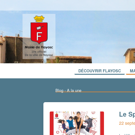
DÉCOUVRIR FLAYOSC
MA
Blog - A la une
Le Sp
22 sept