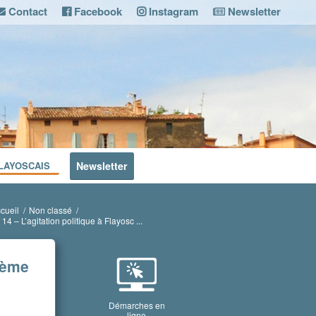
Contact
Facebook
Instagram
Newsletter
LAYOSCAIS
Newsletter
cueil
/
Non classé
/
e 14 – L’agitation politique à Flayosc ...
19ème
Démarches en
ligne