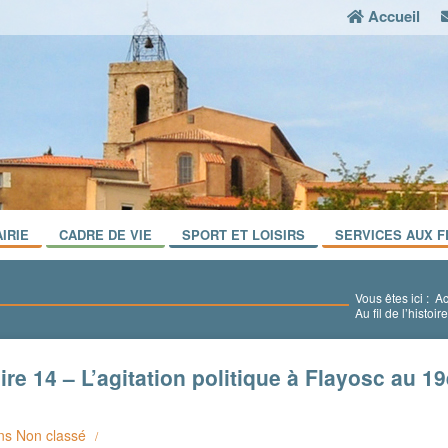
Accueil
IRIE
CADRE DE VIE
SPORT ET LOISIRS
SERVICES AUX F
Vous êtes ici :
Ac
Au fil de l’histoir
toire 14 – L’agitation politique à Flayosc au 
ns
Non classé
/