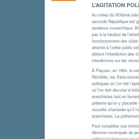
L’AGITATION PO
Au milieu du XIXème siècle
seconde République est go
tendance monarchique. Bien
pas à la hauteur de l’atten
fonctionnement des clubs e
atteinte à l’ordre public e
obtient l’interdiction des c
interdictions sur les réuni
À Flayosc, en 1850, le si
Révoltés, les Sans-soucis,
politiques où l’on fait l’a
où l’on doit discuter à br
anarchistes tout en buvant
prétexte qu’on y placarde
nouvelle chambrée qu’il 
anarchistes. La préfecture 
Pour compléter ces inform
décision municipale de jan
ordonne la fermeture pour 