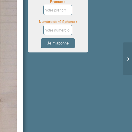
Prénom :
Numéro de téléphone :
Au
Sa