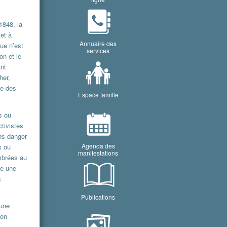
1848, la
et à
Annuaire des
que n’est
services
on et le
ant
her,
le des
Espace famille
s ou
ctivistes
ans danger
Agenda des
s ou
manifestations
ambrées au
te une
s
Publications
 une
 on