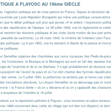
LITIQUE A FLAYOSC AU 19ème SIÈCLE
, l’agitation politique est de mise partout en France. Depuis la révolution de 
uvernée par Louis-Napoléon Bonaparte qui mène une politique conservatrice 
 que le débat politique soit plus que jamais vif et ardent, l’expression politi
te des républicains de l’époque. Le 28 juillet 1848, une loi réglemente la créati
t restreint les réunions publiques et les clubs (toute motion de leur part port
st passible de sanctions). Le 24 mars 1849, le ministre de l’intérieur Léon Fauc
lubs politiques. Le 6 juin 1850, une loi restreint la liberté de la presse et formu
ons publiques.
eur Serraillier organise des chambrées aux noms cocasses (les Pieds-de-porc
 les Cuirassiers, la Musique et la Montagne) qui sont en fait des repaires d’a
pologie de l’anarchie et de la vie libertaire. Il s’agit probablement de réunions s
ûle-pourpoint de l’avenir du pays et où l’on doit chanter des hymnes républicain
 des verres. Le 5 juillet 1850, la préfecture ne lambine pas et ferme ces ch
 des inscriptions obscènes. Le citoyen Serraillier ne se décourage pas et mon
nomme « la France dorée » où on y déclame et où on y applaudit des chanson
s’empresse de l’interdire le 18 juillet.
ations sur la répression policière à Flayosc, vous trouverez en pièce annexe
vier 1888 concernant deux cafés du village (qui ont bien sur disparu!) et dont
prostitution aggravée !!!