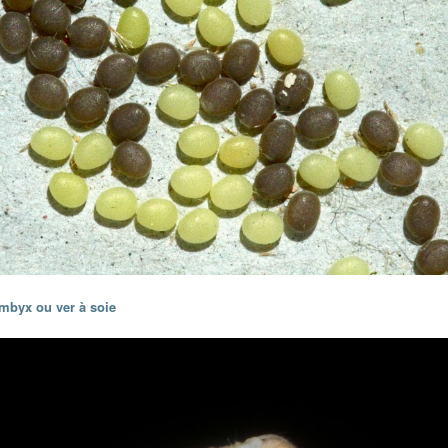
ombyx ou ver à soie