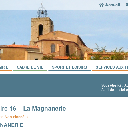
Accueil
IRIE
CADRE DE VIE
SPORT ET LOISIRS
SERVICES AUX F
Vous êtes ici :
Ac
Au fil de l’histo
toire 16 – La Magnanerie
ns
Non classé
/
GNANERIE