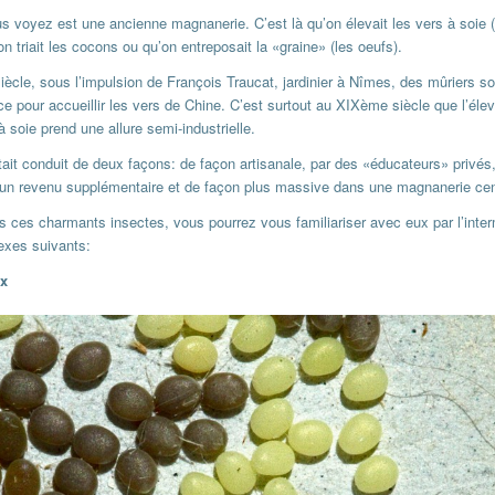
s voyez est une ancienne magnanerie. C’est là qu’on élevait les vers à soie 
 triait les cocons ou qu’on entreposait la «graine» (les oeufs).
ècle, sous l’impulsion de François Traucat, jardinier à Nîmes, des mûriers so
e pour accueillir les vers de Chine. C’est surtout au XIXème siècle que l’éle
à soie prend une allure semi-industrielle.
tait conduit de deux façons: de façon artisanale, par des «éducateurs» privés,
 un revenu supplémentaire et de façon plus massive dans une magnanerie cen
 ces charmants insectes, vous pourrez vous familiariser avec eux par l’inter
exes suivants:
yx