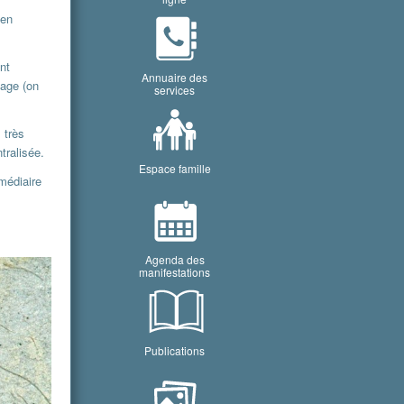
(en
nt
Annuaire des
vage (on
services
 très
tralisée.
Espace famille
médiaire
Agenda des
manifestations
Publications