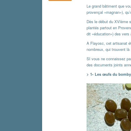
Le grand bâtiment que vou
provençal «magnan»), qu’on
Dès le début du XVIème si
plantés partout en Provenc
dit «éducation») des vers 
A Flayosc, cet artisanat é
nombreux, qui trouvent là
SI vous ne connaissez pas
des documents joints ann
> 1• Les œufs du bomb