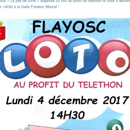
tion « La joie de vivre » organise un loto au profit du téléthon le lundi 4 déc
de 14h30 à la Salle Frédéric Mistral !