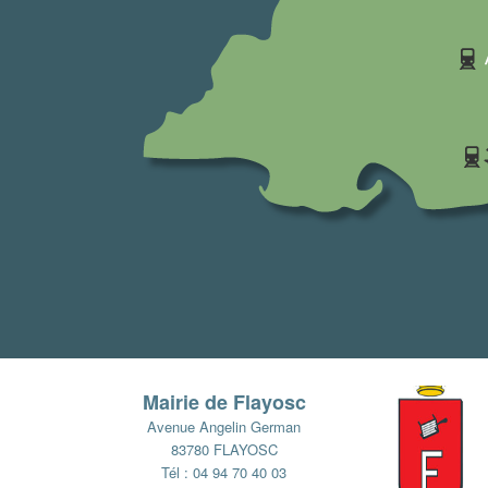
Mairie de Flayosc
Avenue Angelin German
83780 FLAYOSC
Tél : 04 94 70 40 03