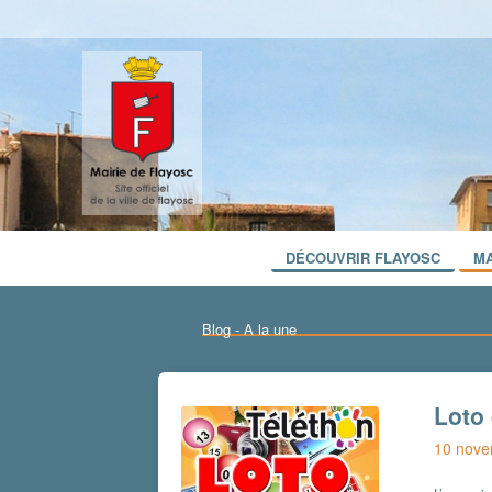
DÉCOUVRIR FLAYOSC
MA
Blog - A la une
Loto 
10 nove