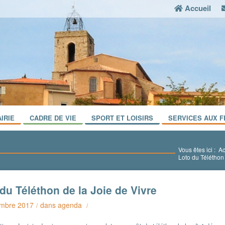
Accueil
IRIE
CADRE DE VIE
SPORT ET LOISIRS
SERVICES AUX F
Vous êtes ici :
Ac
Loto du Téléthon 
du Téléthon de la Joie de Vivre
mbre 2017
dans
agenda
/
/