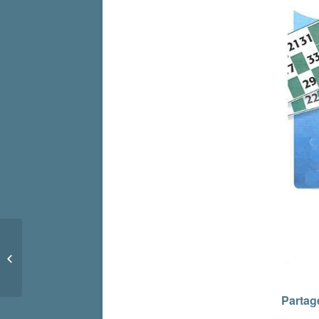
Bourse aux jouets du
GIPE
Partage