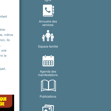
ambert
Annuaire des
services
trer
ine, même
on, ils
,
Espace famille
t une
mi le
part,
Agenda des
manifestations
Publications