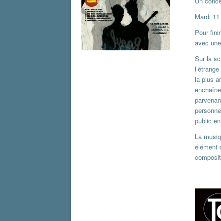
Un concer
Mardi 11
Pour fini
avec une
Sur la s
l’étrang
la plus a
enchaînen
parvenant
personne
public e
La musiqu
élément d
compositi