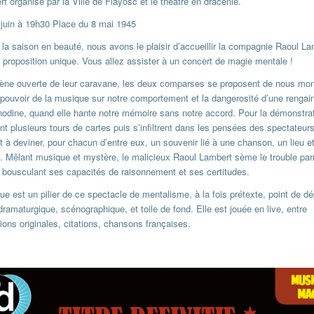
t organisé par la Ville de Flayosc et le théâtre en dracénie.
 juin à 19h30 Place du 8 mai 1945
r la saison en beauté, nous avons le plaisir d’accueillir la compagnie Raoul L
 proposition unique. Vous allez assister à un concert de magie mentale !
cène ouverte de leur caravane, les deux comparses se proposent de nous mon
e pouvoir de la musique sur notre comportement et la dangerosité d’une renga
nodine, quand elle hante notre mémoire sans notre accord. Pour la démonstrati
t plusieurs tours de cartes puis s’infiltrent dans les pensées des spectateurs
 à deviner, pour chacun d’entre eux, un souvenir lié à une chanson, un lieu e
. Mêlant musique et mystère, le malicieux Raoul Lambert sème le trouble par
n bousculant ses capacités de raisonnement et ses certitudes.
e est un pilier de ce spectacle de mentalisme, à la fois prétexte, point de dé
ramaturgique, scénographique, et toile de fond. Elle est jouée en live, entre
ons originales, citations, chansons françaises.