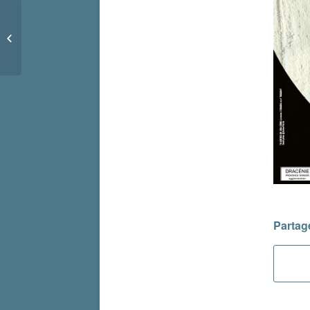
Concert piano, guitare,
chant
Partage