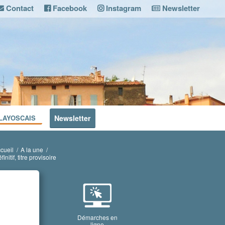
Contact
Facebook
Instagram
Newsletter
LAYOSCAIS
Newsletter
cueil
/
A la une
/
initif, titre provisoire
Démarches en
ligne