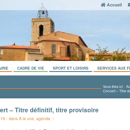
Accueil
IRIE
CADRE DE VIE
SPORT ET LOISIRS
SERVICES AUX F
Vous êtes ici :
Ac
Concert – Titre déf
rt – Titre définitif, titre provisoire
019
dans
A la une
,
agenda
/
/