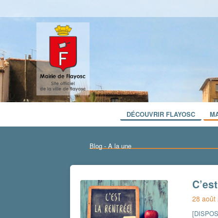
DÉCOUVRIR FLAYOSC
MA
Blog - A la une
C’est
28 août
[DISPO