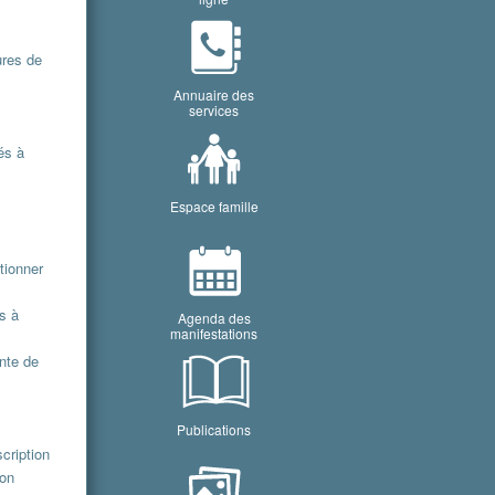
ures de
Annuaire des
services
és à
Espace famille
ationner
s à
Agenda des
manifestations
inte de
Publications
scription
ion