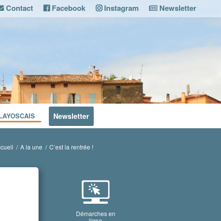
Contact
Facebook
Instagram
Newsletter
LAYOSCAIS
Newsletter
cueil
/
A la une
/
C’est la rentrée !
Démarches en
ligne