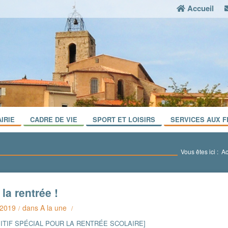
Accueil
IRIE
CADRE DE VIE
SPORT ET LOISIRS
SERVICES AUX F
Vous êtes ici :
Ac
 la rentrée !
 2019
dans
A la une
/
/
SITIF SPÉCIAL POUR LA RENTRÉE SCOLAIRE]