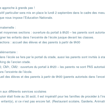
ée approche à grands pas !
itif particulier sera mis en place le lundi 2 septembre dans le cadre des mes
 que nous impose l’Education Nationale.
maternelle :
et moyennes sections : ouverture du portail à 8h20 – les parents sont autoris
ner les enfants dans l’enceinte de l’école jusque devant les classes.
ections : accueil des élèves et des parents à partir de 9h00
élémentaire :
dans l’école se fera par le portail du stade, aussi les parents sont invités à st
rking de l’ancien stade.
, CM1, CM2 : ouverture du portail à 8h20 – les parents ne sont PAS autorisé
ans l’enceinte de l’école.
eil des élèves et des parents à partir de 9h00 (parents autorisés dans l’ence
on aux différents services scolaires
utoir était fixée au 30 août, il est impératif pour les familles de procéder à l’in
) enfant(s), si ce n’est pas encore fait. (Restaurant scolaire, Garderie, Animat