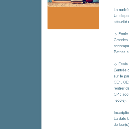
La rentr
Un dispos
sécurité
-> Ecole 
Grandes 
accompag
Petites s
-> Ecole 
L’entrée 
sur le pa
CE1, CE2
rentrer d
CP : accu
l’école).
Inscripti
La date b
de leur(s