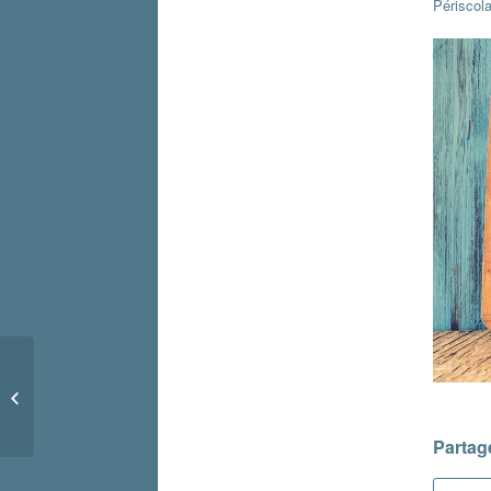
Périscola
Alerte secheresse
Partage