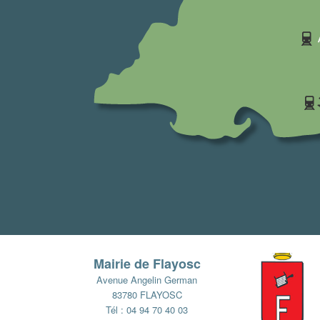
Mairie de Flayosc
Avenue Angelin German
83780 FLAYOSC
Tél : 04 94 70 40 03