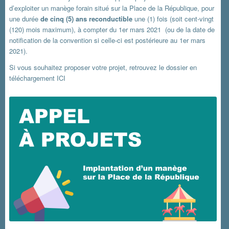
d’exploiter un manège forain situé sur la Place de la République, pour
une durée
de cinq (5) ans reconductible
une (1) fois (soit cent-vingt
(120) mois maximum), à compter du 1er mars 2021 (ou de la date de
notification de la convention si celle-ci est postérieure au 1er mars
2021).
Si vous souhaitez proposer votre projet, retrouvez le dossier en
téléchargement ICI