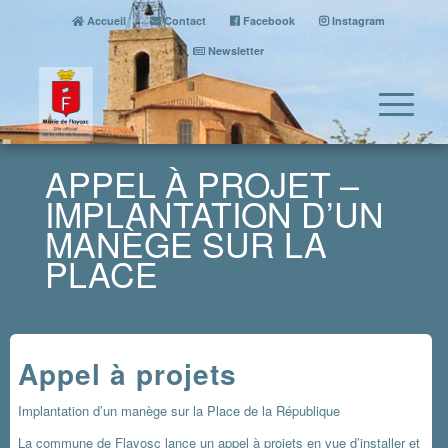
Accueil
Contact
Facebook
Instagram
Newsletter
APPEL À PROJET –
IMPLANTATION D’UN
MANÈGE SUR LA
PLACE
Appel à projets
Implantation d’un manège sur la Place de la République
La commune de Flayosc lance un appel à projets en vue d’installer et