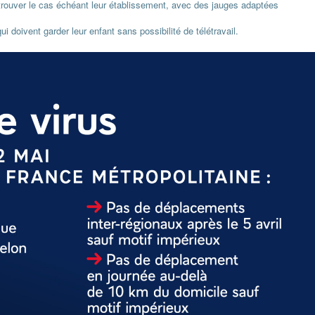
etrouver le cas échéant leur établissement, avec des jauges adaptées
 doivent garder leur enfant sans possibilité de télétravail.