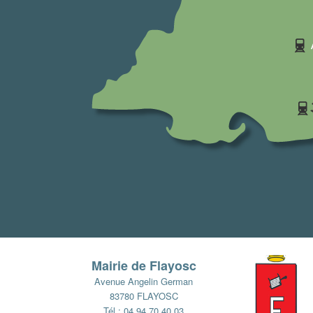
Mairie de Flayosc
Avenue Angelin German
83780 FLAYOSC
Tél : 04 94 70 40 03