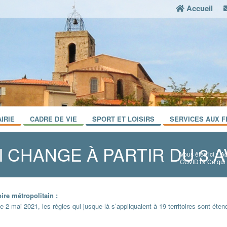
Accueil
IRIE
CADRE DE VIE
SPORT ET LOISIRS
SERVICES AUX F
 CHANGE À PARTIR DU 3 A
Vous êtes ici :
Ac
COVID19 Ce qui c
ire métropolitain :
2 mai 2021, les règles qui jusque-là s’appliquaient à 19 territoires sont éte