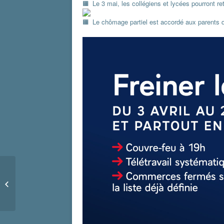
Le 3 mai, les collégiens et lycées pourront r
Le chômage partiel est accordé aux parents qui
Vacances de Pâques,
ouverture des
inscriptions pour le
Centre de Loisirs