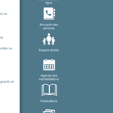
ligne
nt en
Annuaire des
services
 19
cordée ce
Espace famille
Agenda des
manifestations
ignants et
Publications