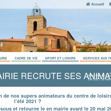
Accueil
IRIE
CADRE DE VIE
SPORT ET LOISIRS
SERVICES AUX F
MAIRIE RECRUTE SES ANIM
Vous êtes ici :
Ac
Eté 2021, la mair
am de nos supers animateurs du centre de loisir
l’été 2021 ?
sous et retourne le en mairie avant le 20 mai 2