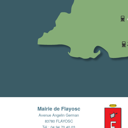
Mairie de Flayosc
Avenue Angelin German
83780 FLAYOSC
Tél : 04 94 70 40 03