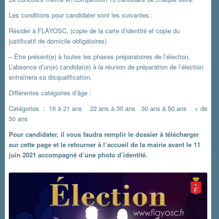
Les conditions pour candidater sont les suivantes :
Résider à FLAYOSC, (copie de la carte d’identité et copie du
justificatif de domicile obligatoires)
– Être présent(e) à toutes les phases préparatoires de l’élection.
L’absence d’un(e) candidat(e) à la réunion de préparation de l’élection
entraînera sa disqualification.
Différentes catégories d’âge :
Catégories : 16 à 21 ans 22 ans à 30 ans 30 ans à 50 ans + de
50 ans
Pour candidater, il vous faudra remplir le dossier à télécharger
sur cette page et le retourner à l’accueil de la mairie avant le 11
juin 2021 accompagné d’une photo d’identité.