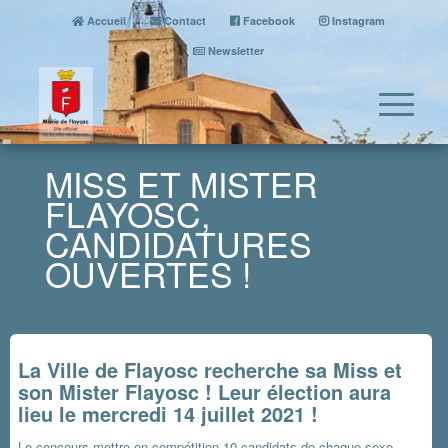
Accueil
Contact
Facebook
Instagram
Newsletter
MISS ET MISTER
FLAYOSC,
CANDIDATURES
OUVERTES !
La Ville de Flayosc recherche sa Miss et
son Mister Flayosc ! Leur élection aura
lieu le mercredi 14 juillet 2021 !
Le concours mettre en compétition 10 candidats de chaque sexe.