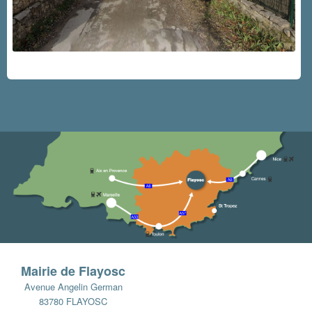
Mairie de Flayosc
Avenue Angelin German
83780 FLAYOSC