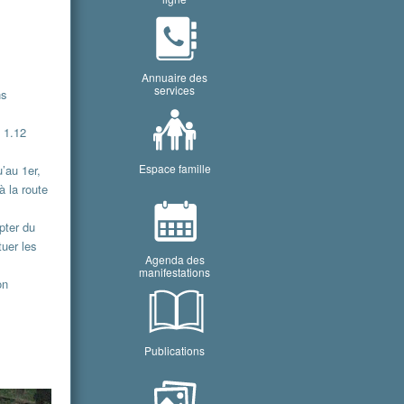
Annuaire des
services
ns
u 1.12
Espace famille
’au 1er,
à la route
pter du
tuer les
Agenda des
manifestations
on
Publications