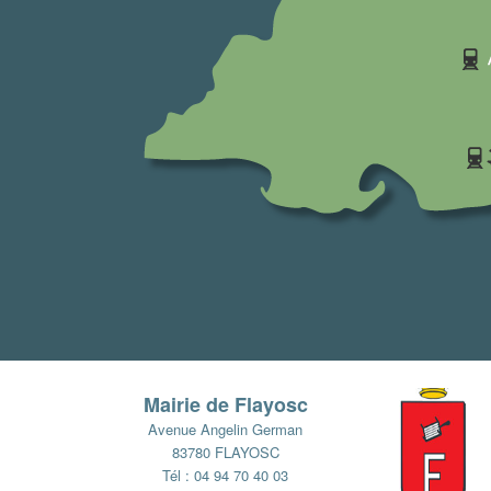
Mairie de Flayosc
Avenue Angelin German
83780 FLAYOSC
Tél : 04 94 70 40 03