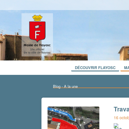
DÉCOUVRIR FLAYOSC
MA
Blog - A la une
Trav
16 octo