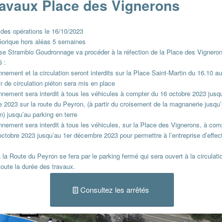
ravaux Place des Vignerons
des opérations le 16/10/2023
éorique hors aléas 5 semaines
ise
Strambio Goudronnage
va procéder à la réfection de la Place des Vignero
é :
nnement et la circulation seront interdits sur la Place Saint-Martin du 16.10 a
r de circulation piéton sera mis en place
nnement sera interdit à tous les véhicules à compter du 16 octobre 2023 jusqu
2023 sur la route du Peyron, (à partir du croisement de la magnanerie jusqu’
) jusqu’au parking en terre
nnement sera interdit à tous les véhicules, sur la Place des Vignerons, à com
octobre 2023 jusqu’au 1er décembre 2023 pour permettre à l’entreprise d’effec
 la Route du Peyron se fera par le parking fermé qui sera ouvert à la circulati
toute la durée des travaux.
Consultez les arrêtés