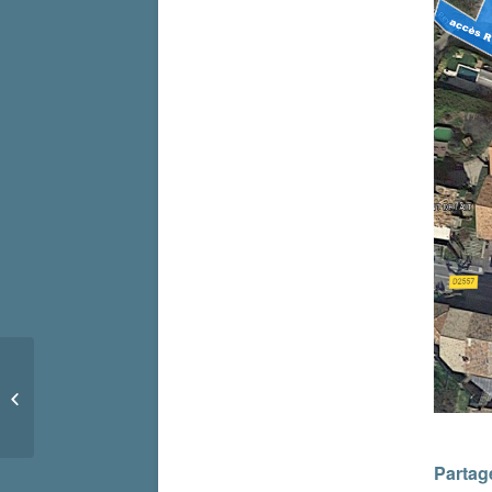
Tous à vélo pour les
journées européennes
du patrimoine les 16 et
17 se...
Partage