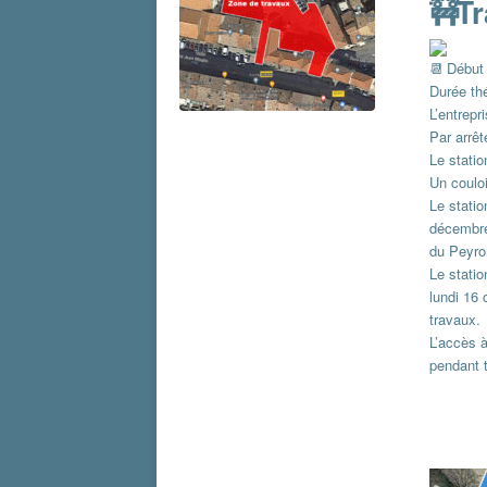
T
Début 
Durée th
L’entrepr
Par arrêt
Le statio
Un couloi
Le statio
décembre 
du Peyron
Le statio
lundi 16 
travaux.
L’accès à
pendant 