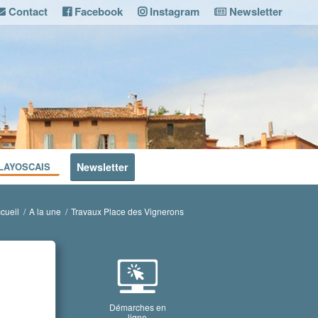
Contact
Facebook
Instagram
Newsletter
LAYOSCAIS
Newsletter
cueil
/
A la une
/
Travaux Place des Vignerons
Démarches en
ligne