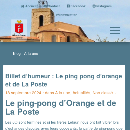
Accueil
Contact
Facebook
Instagram
Newsletter
Blog - A la une
Billet d’humeur : Le ping pong d’orange
et de La Poste
18 septembre 2024
dans
A la une
,
Actualités
,
Non classé
/
/
Le ping-pong d’Orange et de
La Poste
Les JO sont terminés et si les frères Lebrun nous ont fait vibrer lors
d’échanges disputés avec leurs opposants, la partie de ping-pong que