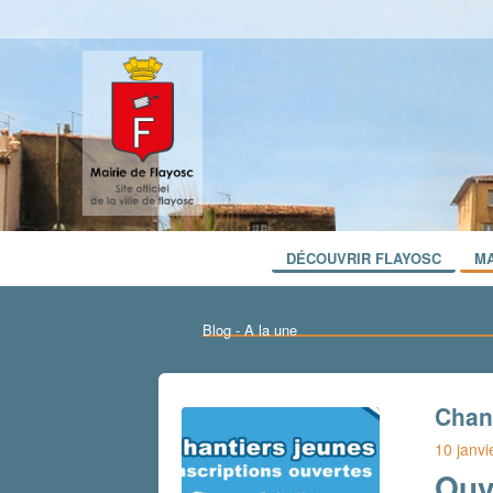
DÉCOUVRIR FLAYOSC
MA
Blog - A la une
Chant
10 janvi
Ouv