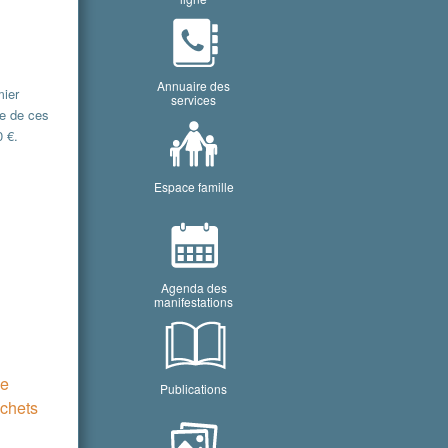
Annuaire des
mier
services
e de ces
0 €.
Espace famille
Agenda des
manifestations
de
Publications
échets