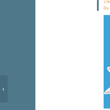
17h
Du 
Club Jeunes – planning
des vacances de février