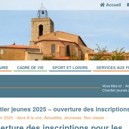
Accueil
IRIE
CADRE DE VIE
SPORT ET LOISIRS
SERVICES AUX F
Vous êtes ici :
Ac
Chantier jeunes 
ier jeunes 2025 – ouverture des inscription
er 2025
dans
A la une
,
Actualités
,
Jeunesse
,
Non classé
/
/
erture des inscriptions pour les