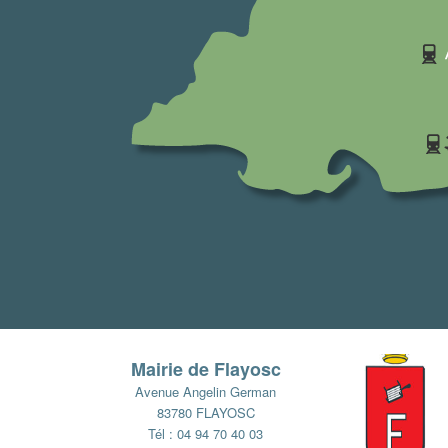
Mairie de Flayosc
Avenue Angelin German
83780 FLAYOSC
Tél : 04 94 70 40 03