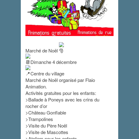
Marché de Noël
Marché de Noël
Dimanche 4 décembre
2022
Centre du village
Marché de Noël organisé par Flaio
4 décembre 2022
Animation.
Activités gratuites pour les enfants:
>Ballade à Poneys avec les crins du
rocher d’or
>Château Gonflable
>Trampolines
>Visite du Père Noël
>Visite de Mascottes
>Ateliers pour les enfants